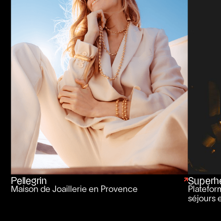
Pellegrin
Superh
Maison de Joaillerie en Provence
Platefor
séjours